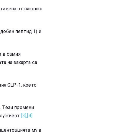
ставена от няколко
добен пептид 1) и
е в самия
та на захарта са
ния GLP-1, което
. Тези промени
олуживот
[3],
[4]
.
онцентрацията му в