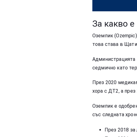
За какво e
Оземпик (Ozempic)
това става в Щати
Администрацията п
седмично като тер
През 2020 медикам
хора с ДТ2, а през
Оземпик е одобрен
със следната хрон
През 2018 за 