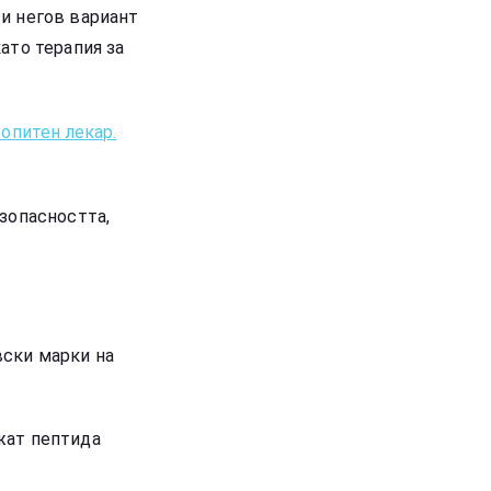
и негов вариант
ато терапия за
опитен лекар.
зопасността,
вски марки на
жат пептида