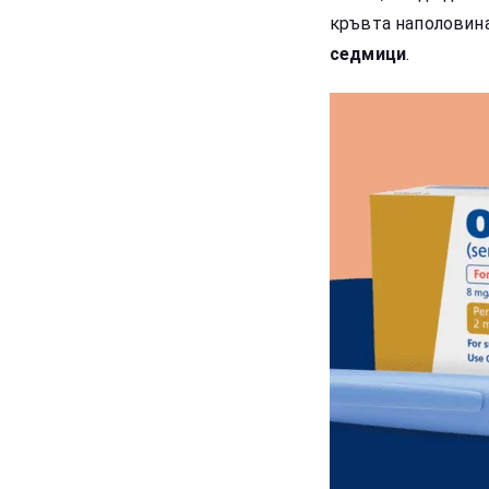
кръвта наполовина
седмици
.