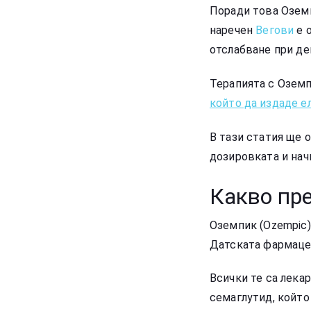
Поради това Оземп
наречен
Вегови
е 
отслабване при де
Терапията с Озем
който да издаде е
В тази статия ще 
дозировката и нач
Какво пр
Оземпик (Ozempic)
Датската фармацев
Всички те са лека
семаглутид, който