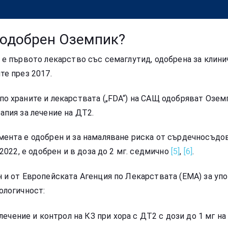
 одобрен Оземпик?
 е първото лекарство със семаглутид, одобрена за клини
те през 2017.
о храните и лекарствата („FDA“) на САЩ одобряват Оземп
апия за лечение на ДТ2.
ента е одобрен и за намаляване риска от сърдечносъдо
 2022, е одобрен и в доза до 2 мг. седмично
[5]
,
[6]
.
 и от Европейската Агенция по Лекарствата (ЕМА) за уп
ологичност:
лечение и контрол на КЗ при хора с ДТ2 с дози до 1 мг на