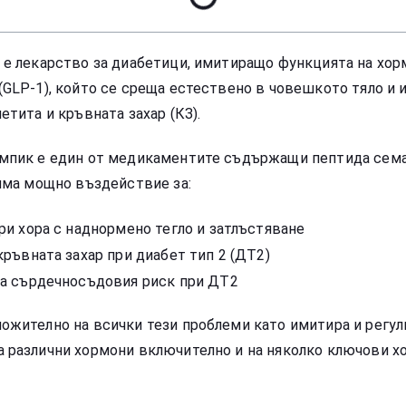
 е лекарство за диабетици, имитиращо функцията на хор
(GLP-1), който се среща естествено в човешкото тяло и и
етита и кръвната захар (КЗ).
емпик е един от медикаментите съдържащи пептида сема
 има мощно въздействие за:
ри хора с наднормено тегло и затлъстяване
кръвната захар при диабет тип 2 (ДТ2)
а сърдечносъдовия риск при ДТ2
ожително на всички тези проблеми като имитира и регул
 различни хормони включително и на няколко ключови х