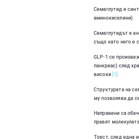
Семаглутид е синт
аминокиселини).
Семаглутидът
е а
също като него е 
GLP-1 се произвеж
панкреас) след хр
високи
[1]
.
Структурата на с
му позволява да с
Направени са обач
правят молекулата
Тоест, след една 