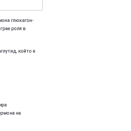
мона глюкагон-
грае роля в
глутид, който е
ира
ормона на