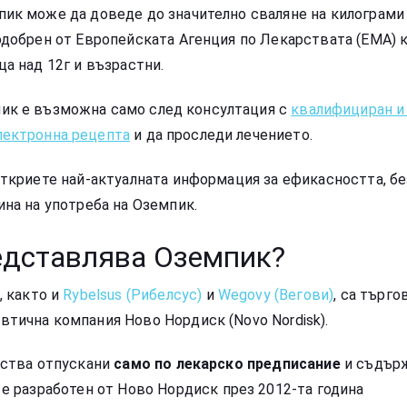
ик може да доведе до значително сваляне на килограми 
одобрен от Европейската Агенция по Лекарствата (ЕМА) к
ца над 12г и възрастни.
пик е възможна само след консултация с
квалифициран и 
лектронна рецепта
и да проследи лечението.
откриете най-актуалната информация за ефикасността, бе
ина на употреба на Оземпик.
едставлява Оземпик?
, както и
Rybelsus (Рибелсус)
и
Wegovy (Вегови)
, са търго
тична компания Ново Нордиск (Novo Nordisk).
рства отпускани
само по лекарско предписание
и съдър
 е разработен от
Ново Нордиск
през 2012-та година