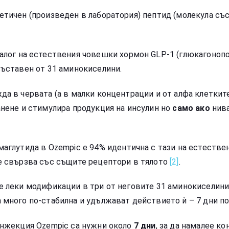
етичен (произведен в лаборатория) пептид (молекула съ
налог на естествения човешки хормон GLP-1 (глюкагонопо
съставен от 31 аминокиселини.
да в червата (а в малки концентрации и от алфа клеткит
анене и стимулира
продукция на инсулин но
само ако
нива
емаглутида
в
Ozempic
е 94% идентична с тази на естестве
е свързва със същите рецептори в тялото
[2]
.
е леки модификации в три от неговите 31 аминокиселини
 много по-стабилна и удължават действието ѝ – 7 дни п
инжекция Ozempic са нужни около
7 дни
, за да намалее к