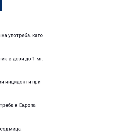
чна употреба, като
ик в дози до 1 мг.
ви инциденти при
отреба в Европа
 седмица.