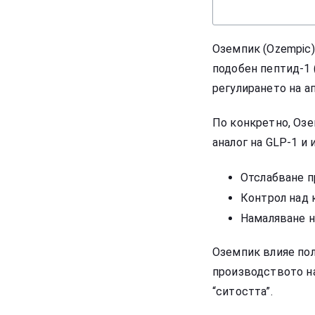
Оземпик (Ozempic)
подобен пептид-1 
регулирането на ап
По конкретно, Оз
аналог на GLP-1 и
Отслабване п
Контрол над 
Намаляване н
Оземпик влияе пол
производството на
“ситостта”.